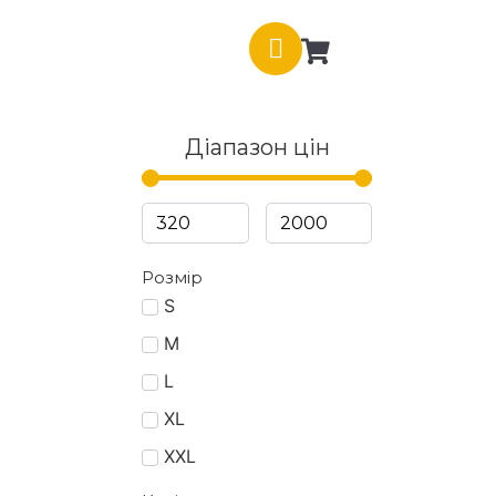
Діапазон цін
Розмір
S
M
L
XL
XXL