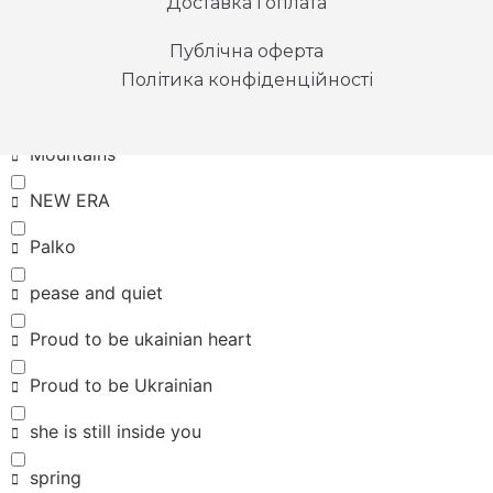
Доставка і оплата
Kepler 442b
Публічна оферта
look mom I can fly
Політика конфіденційності
loyal giant
Mountains
NEW ERA
Palko
pease and quiet
Proud to be ukainian heart
Proud to be Ukrainian
she is still inside you
spring