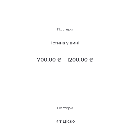
Постери
Істина у вині
700,00
₴
–
1200,00
₴
Постери
Кіт Діско