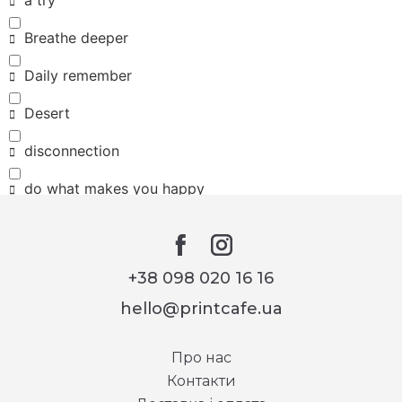
Breathe deeper
Daily remember
Desert
disconnection
do what makes you happy
Eco friendly
HOPE
+38 098 020 16 16
I want to believe
hello@printcafe.ua
Jingle bells
Про нас
Keep your head up
Контакти