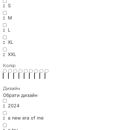
S
M
L
XL
XXL
Колір
Дизайн
Обрати дизайн
2024
a new era of me
a try