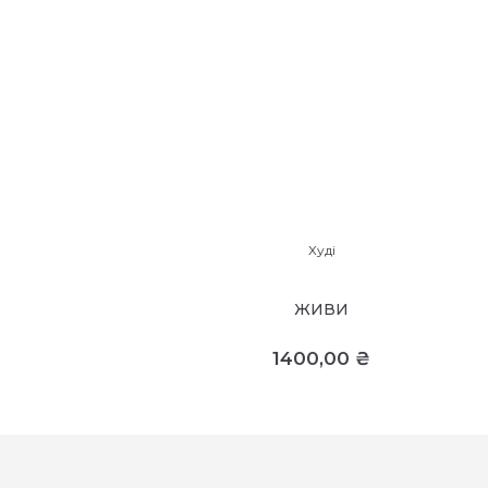
Худі
ЖИВИ
1400,00
₴