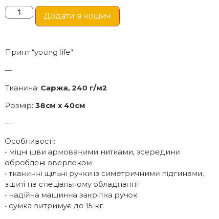
Додати в кошик
Принт “young life”
—
Тканина:
Саржа, 240 г/м2
Розмір:
38см х 40см
—
Особливості:
• міцні шви армованими нитками, зсередини
оброблені оверлоком
• тканинні щільні ручки із симетричними підгинами,
зшиті на спеціальному обладнанні
• надійна машинна закріпка ручок
• сумка витримує до 15 кг.