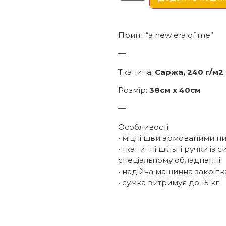
Принт “a new era of me”
—
Тканина:
Саржа, 240 г/м2
Розмір:
38см х 40см
—
Особливості:
• міцні шви армованими н
• тканинні щільні ручки із
спеціальному обладнанні
• надійна машинна закріпк
• сумка витримує до 15 кг.