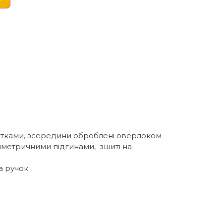
итками, зсередини оброблені оверлоком
 симетричними підгинами, зшиті на
а ручок