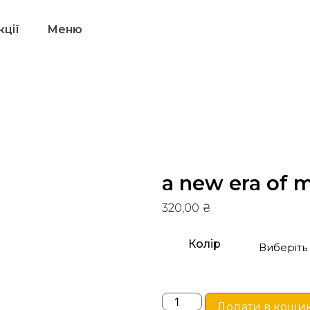
ції
Меню
a new era of 
320,00
₴
Колір
Додати в коши