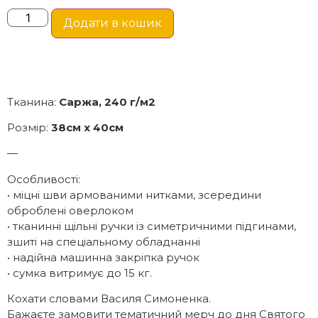
Додати в кошик
Тканина:
Саржа, 240 г/м2
Розмір:
38см х 40см
—
Особливості:
• міцні шви армованими нитками, зсередини
оброблені оверлоком
• тканинні щільні ручки із симетричними підгинами,
зшиті на спеціальному обладнанні
• надійна машинна закріпка ручок
• сумка витримує до 15 кг.
Кохати словами Василя Симоненка.
Бажаєте замовити тематичний мерч до дня Святого