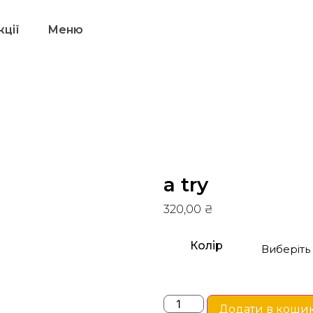
ції
Меню
a try
320,00
₴
Колір
Додати в коши