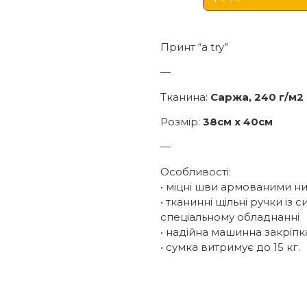
Принт “a try”
—
Тканина:
Саржа, 240 г/м2
Розмір:
38см х 40см
—
Особливості:
• міцні шви армованими н
• тканинні щільні ручки із
спеціальному обладнанні
• надійна машинна закріпк
• сумка витримує до 15 кг.