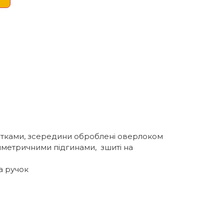
итками, зсередини оброблені оверлоком
 симетричними підгинами, зшиті на
а ручок