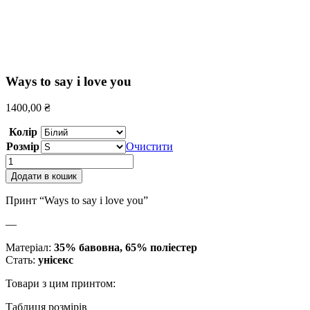
Ways to say i love you
1400,00
₴
Колір
Розмір
Очистити
Ways
to
Додати в кошик
say
i
Принт “Ways to say i love you”
love
you
—
кількість
Матеріал:
35% бавовна, 65% поліестер
Стать:
унісекс
Товари з цим принтом:
Таблиця розмірів