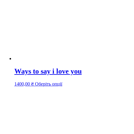
Ways to say i love you
Цей
1400,00
₴
Оберіть опції
товар
має
кілька
варіантів.
Параметри
можна
вибрати
на
сторінці