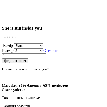
She is still inside you
1400,00
₴
Колір
Розмір
Очистити
She
is
Додати в кошик
still
inside
Принт “She is still inside you”
you
кількість
—
Матеріал:
35% бавовна, 65% поліестер
Стать:
унісекс
Товари з цим принтом:
Таблиця розмірів