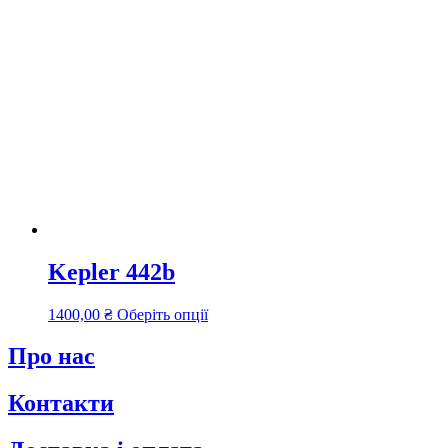
Kepler 442b
Цей
1400,00
₴
Оберіть опції
товар
має
Про нас
кілька
варіантів.
Контакти
Параметри
можна
вибрати