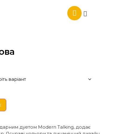
ова
к
дарним дуетом Modern Talking, додає
єр. Яскраві кольори та динамічний дизайн