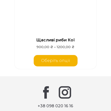
Щасливі риби Кої
900,00
₴
–
1200,00
₴
Оберіть опції
+38 098 020 16 16