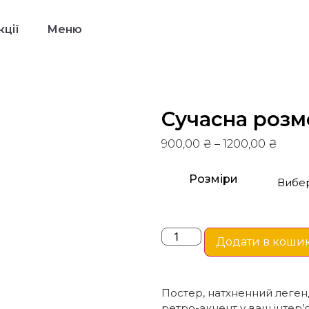
ції
Меню
Сучасна розм
900,00
₴
–
1200,00
₴
Розміри
Додати в коши
Постер, натхненний леген
ретро-акцент у ваш інтер’