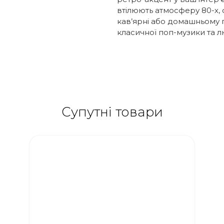
втілюють атмосферу 80-х,
кав’ярні або домашньому п
класичної поп-музики та л
Супутні товари