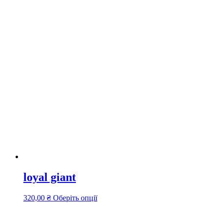
loyal giant
Цей
320,00
₴
Оберіть опції
товар
має