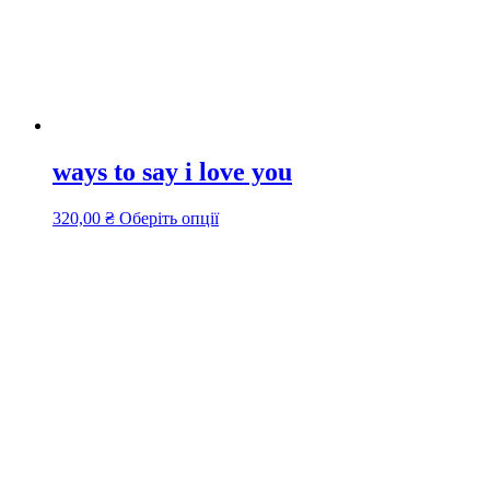
ways to say i love you
Цей
320,00
₴
Оберіть опції
товар
має
кілька
варіантів.
Параметри
можна
вибрати
на
сторінці
товару