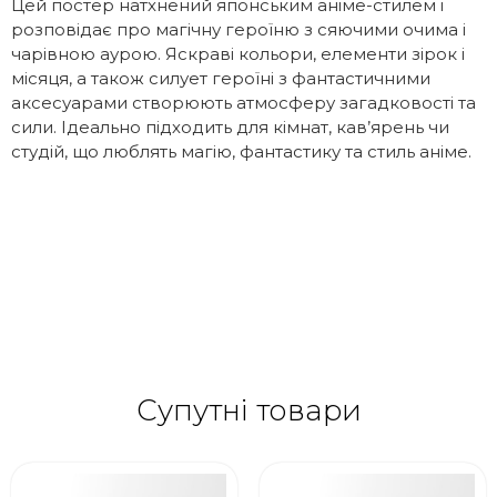
Цей постер натхнений японським аніме-стилем і
розповідає про магічну героїню з сяючими очима і
чарівною аурою. Яскраві кольори, елементи зірок і
місяця, а також силует героїні з фантастичними
аксесуарами створюють атмосферу загадковості та
сили. Ідеально підходить для кімнат, кав’ярень чи
студій, що люблять магію, фантастику та стиль аніме.
Супутні товари