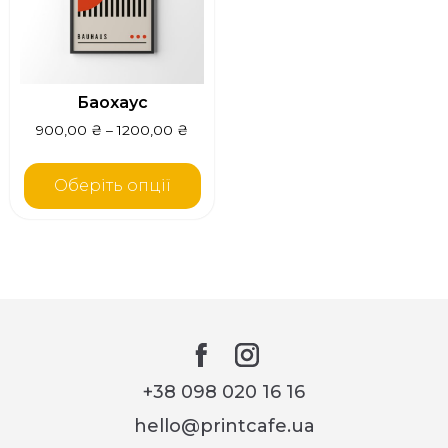
Баохаус
900,00
₴
–
1200,00
₴
Оберіть опції
+38 098 020 16 16
hello@printcafe.ua