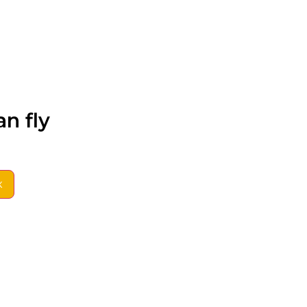
an fly
к