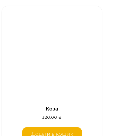
Коза
320,00
₴
Додати в кошик