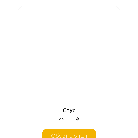
Стус
450,00
₴
Оберіть опції