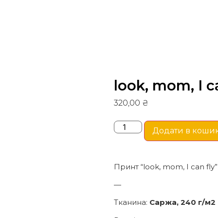
look, mom, I c
320,00
₴
Додати в коши
Принт “look, mom, I can fly”
—
Тканина:
Саржа, 240 г/м2