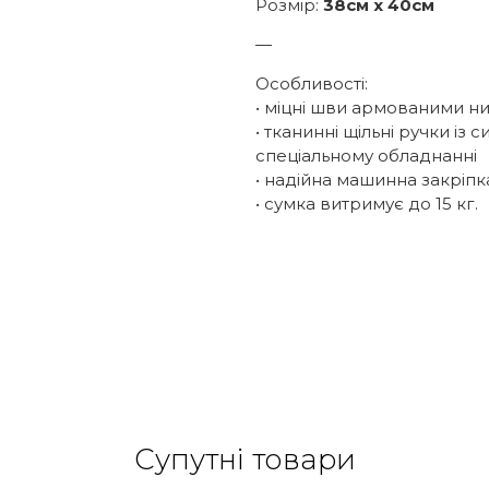
Розмір:
38см х 40см
—
Особливості:
• міцні шви армованими н
• тканинні щільні ручки із
спеціальному обладнанні
• надійна машинна закріпк
• сумка витримує до 15 кг.
Супутні товари