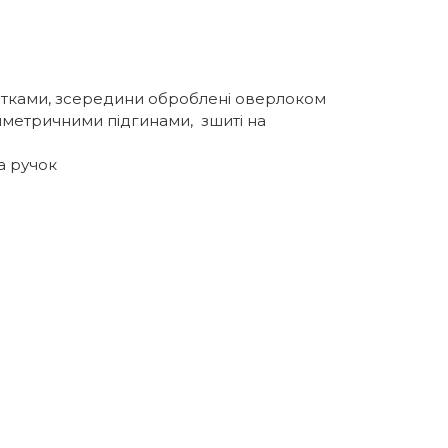
итками, зсередини оброблені оверлоком
 симетричними підгинами, зшиті на
а ручок