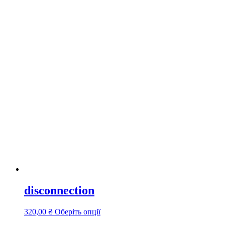
disconnection
Цей
320,00
₴
Оберіть опції
товар