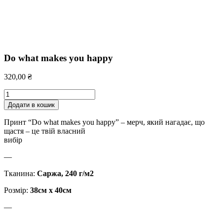
Do what makes you happy
320,00
₴
Do
what
Додати в кошик
makes
you
Принт “Do what makes you happy” – мерч, який нагадає, що
happy
щастя – це твій власний
кількість
вибір
—
Тканина:
Саржа, 240 г/м2
Розмір:
38см х 40см
—