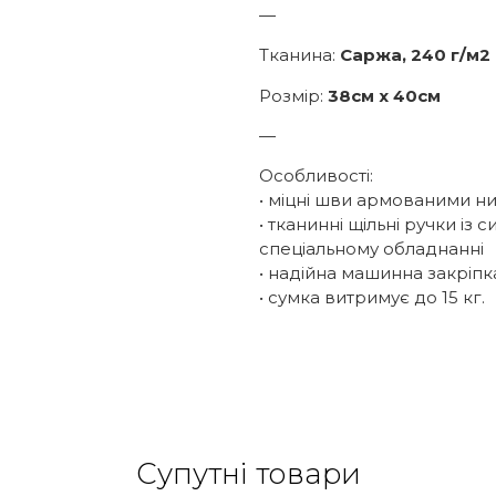
—
Тканина:
Саржа, 240 г/м2
Розмір:
38см х 40см
—
Особливості:
• міцні шви армованими н
• тканинні щільні ручки із
спеціальному обладнанні
• надійна машинна закріпк
• сумка витримує до 15 кг.
Супутні товари