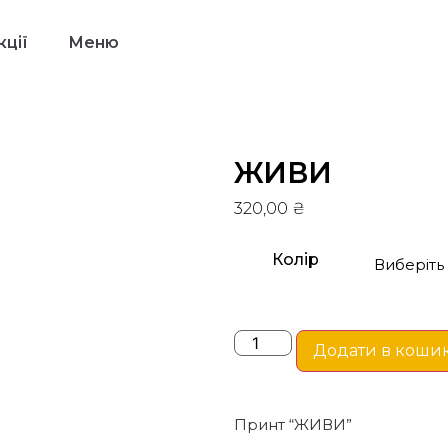
ції
Меню
ЖИВИ
320,00
₴
Колір
Додати в коши
Принт “ЖИВИ”