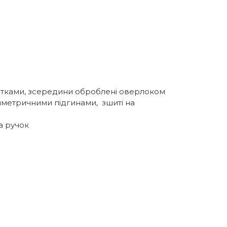
итками, зсередини оброблені оверлоком
 симетричними підгинами, зшиті на
а ручок