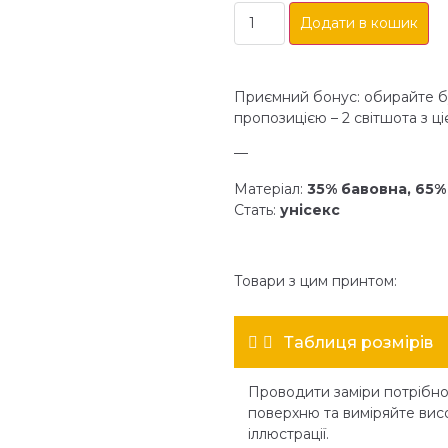
Додати в кошик
Приємний бонус: обирайте бу
пропозицією – 2 світшота з ціє
—
Матеріал:
35% бавовна, 65%
Стать:
унісекс
Товари з цим принтом:
Таблиця розмірів
Проводити заміри потрібно 
поверхню та виміряйте вис
іллюстрації.