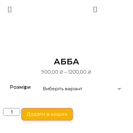
АББА
900,00
₴
–
1200,00
₴
Розміри
Додати в кошик