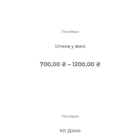
Постери
Істина у вині
700,00
₴
–
1200,00
₴
Постери
Кіт Діско