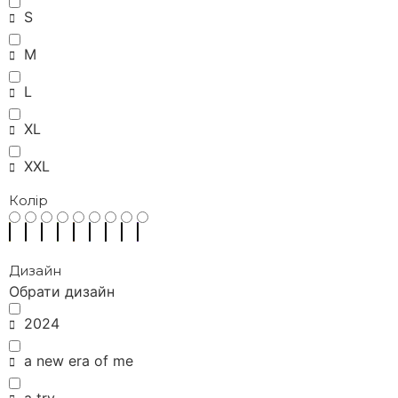
S
M
L
XL
XXL
Колір
Дизайн
Обрати дизайн
2024
a new era of me
a try