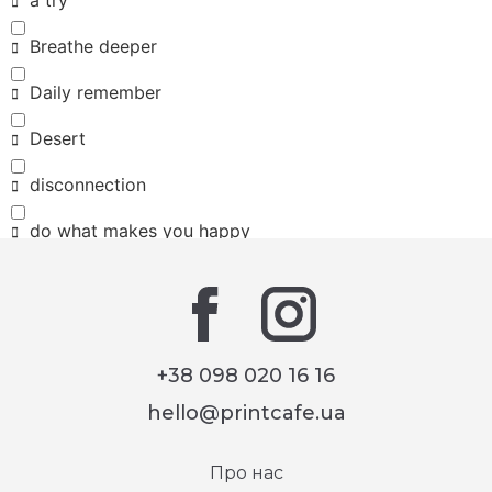
Breathe deeper
Daily remember
Desert
disconnection
do what makes you happy
Eco friendly
HOPE
I want to believe
+38 098 020 16 16
hello@printcafe.ua
Jingle bells
Keep your head up
Про нас