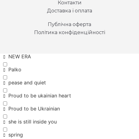
Контакти
Kepler 442b
Доставка і оплата
look mom I can fly
Публічна оферта
loyal giant
Політика конфіденційності
Mountains
NEW ERA
Palko
pease and quiet
Proud to be ukainian heart
Proud to be Ukrainian
she is still inside you
spring