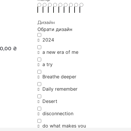
Дизайн
Обрати дизайн
2024
00,00
₴
a new era of me
a try
Breathe deeper
Daily remember
Desert
disconnection
do what makes you
happy