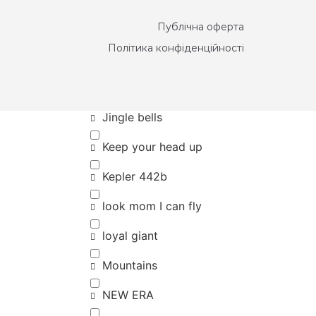
Публічна оферта
Eco friendly
Політика конфіденційності
HOPE
I want to believe
Jingle bells
Keep your head up
Kepler 442b
look mom I can fly
loyal giant
Mountains
NEW ERA