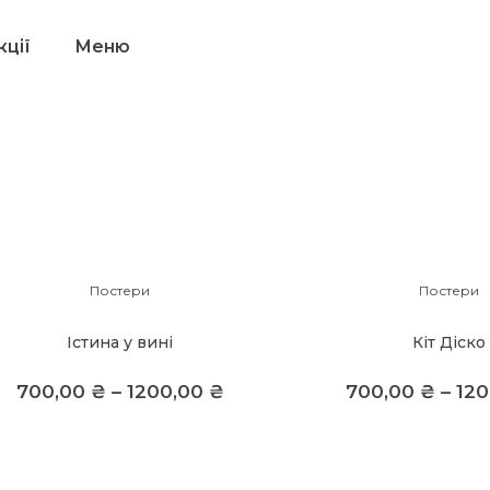
ції
Меню
Постери
Постери
Істина у вині
Кіт Діско
700,00
₴
–
1200,00
₴
700,00
₴
–
12