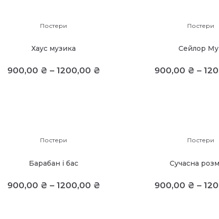
Постери
Постери
Хаус музика
Сейлор Му
900,00
₴
–
1200,00
₴
900,00
₴
–
12
Постери
Постери
Барабан і бас
Сучасна роз
900,00
₴
–
1200,00
₴
900,00
₴
–
12