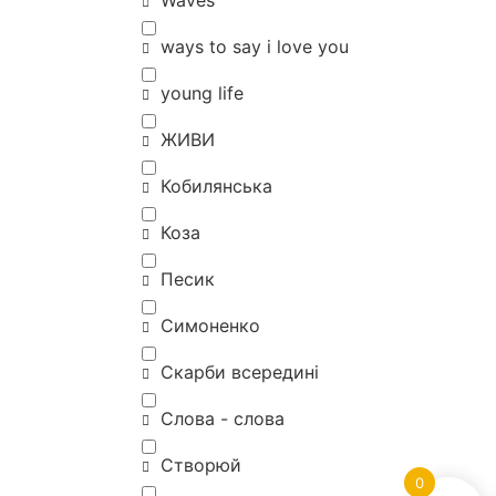
Waves
ways to say i love you
young life
ЖИВИ
Кобилянська
Коза
Песик
Симоненко
Скарби всередині
Слова - слова
Створюй
0