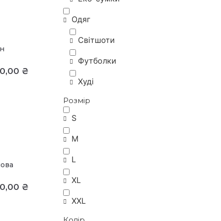
Одяг
Світшоти
н
Футболки
00,00
₴
Худі
Розмір
S
M
L
мова
XL
00,00
₴
XXL
Колір