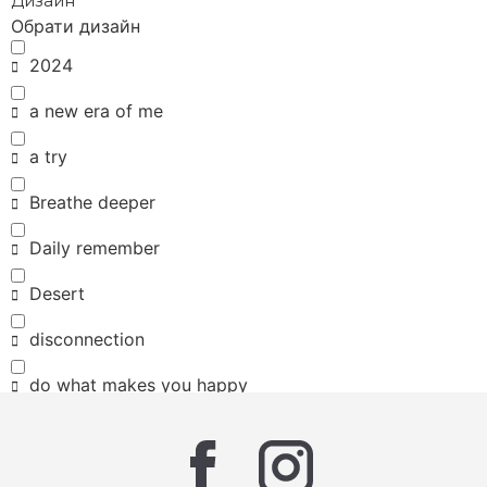
Дизайн
Обрати дизайн
2024
a new era of me
a try
Breathe deeper
Daily remember
Desert
disconnection
do what makes you happy
Eco friendly
HOPE