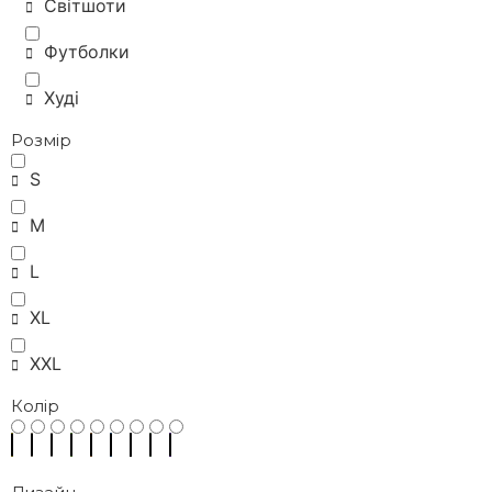
Світшоти
Футболки
Худі
Розмір
S
M
L
XL
XXL
Колір