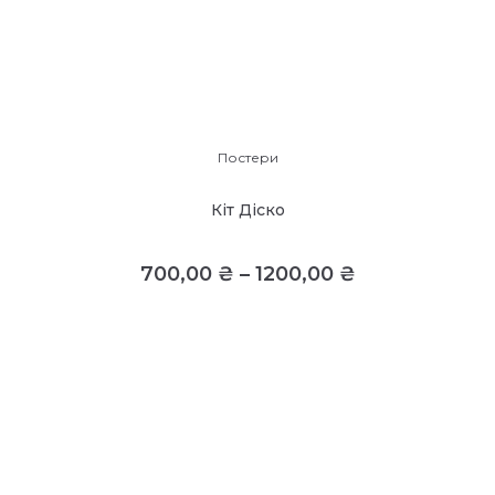
Постери
Кіт Діско
700,00
₴
–
1200,00
₴