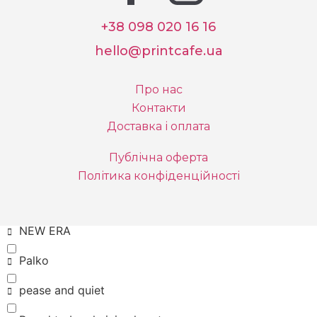
I want to believe
+38 098 020 16 16
hello@printcafe.ua
Jingle bells
Keep your head up
Про нас
Контакти
Kepler 442b
Доставка і оплата
look mom I can fly
Публічна оферта
loyal giant
Політика конфіденційності
Mountains
NEW ERA
Palko
pease and quiet