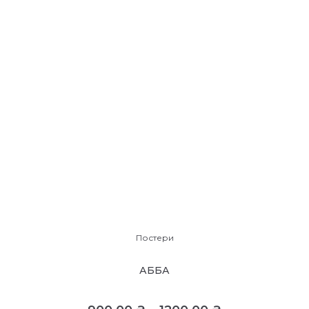
Постери
АББА