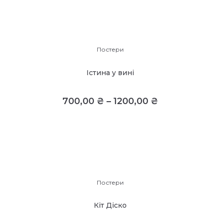
Постери
Істина у вині
700,00
₴
–
1200,00
₴
Постери
Кіт Діско