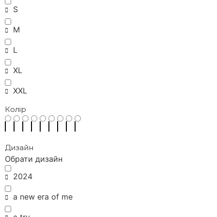
S
M
L
XL
XXL
Колір
Дизайн
Обрати дизайн
2024
a new era of me
a try