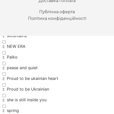
Доставка і оплата
Kepler 442b
Публічна оферта
look mom I can fly
Політика конфіденційності
loyal giant
Mountains
NEW ERA
Palko
pease and quiet
Proud to be ukainian heart
Proud to be Ukrainian
she is still inside you
spring