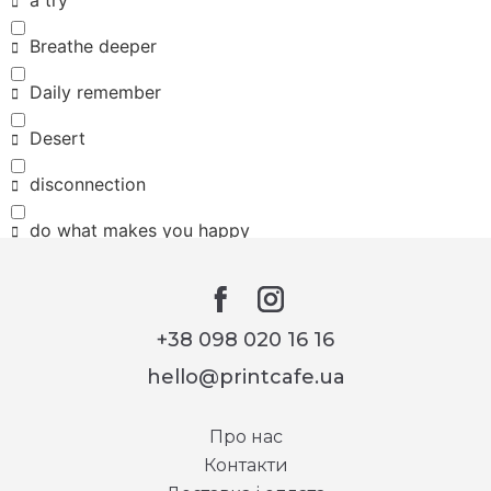
Breathe deeper
Daily remember
Desert
disconnection
do what makes you happy
Eco friendly
HOPE
+38 098 020 16 16
I want to believe
hello@printcafe.ua
Jingle bells
Про нас
Keep your head up
Контакти