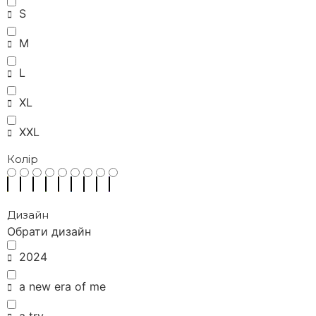
S
M
L
XL
XXL
Колір
Дизайн
Обрати дизайн
2024
a new era of me
a try