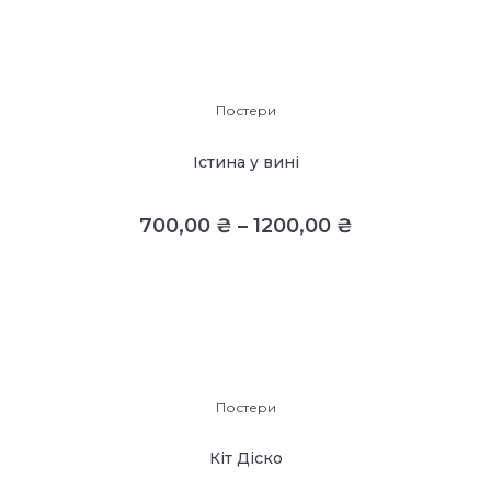
Постери
Істина у вині
700,00
₴
–
1200,00
₴
Постери
Кіт Діско