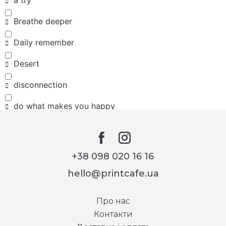
Breathe deeper
Daily remember
Desert
disconnection
do what makes you happy
Eco friendly
HOPE
+38 098 020 16 16
I want to believe
hello@printcafe.ua
Jingle bells
Про нас
Keep your head up
Контакти