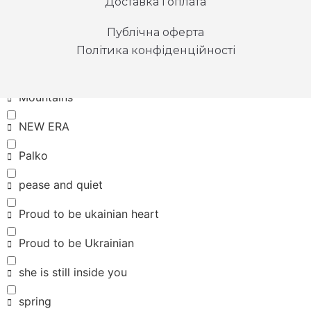
Доставка і оплата
Kepler 442b
Публічна оферта
look mom I can fly
Політика конфіденційності
loyal giant
Mountains
NEW ERA
Palko
pease and quiet
Proud to be ukainian heart
Proud to be Ukrainian
she is still inside you
spring