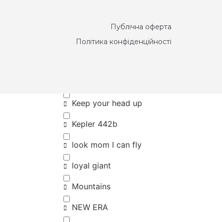
Eco friendly
Публічна оферта
HOPE
Політика конфіденційності
I want to believe
Jingle bells
Keep your head up
Kepler 442b
look mom I can fly
loyal giant
Mountains
NEW ERA