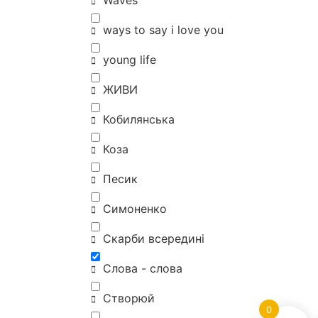
Waves
ways to say i love you
young life
ЖИВИ
Кобилянська
Коза
Песик
Симоненко
Скарби всередині
Слова - слова
Створюй
0