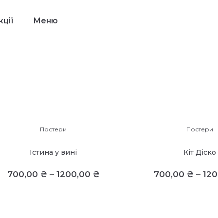
ції
Меню
Постери
Постери
Істина у вині
Кіт Діско
700,00
₴
–
1200,00
₴
700,00
₴
–
12