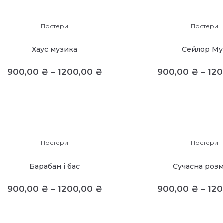
Постери
Постери
Хаус музика
Сейлор Му
900,00
₴
–
1200,00
₴
900,00
₴
–
12
Постери
Постери
Барабан і бас
Сучасна роз
900,00
₴
–
1200,00
₴
900,00
₴
–
12