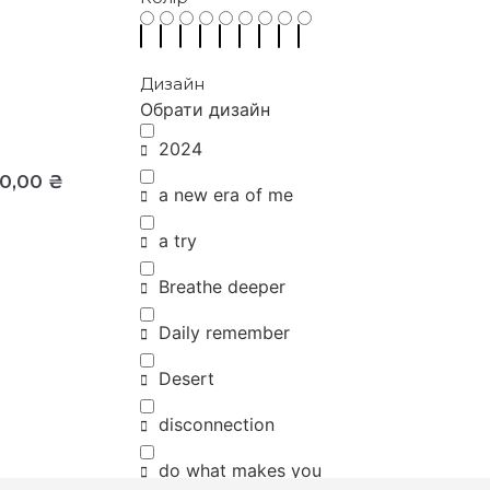
Дизайн
Обрати дизайн
2024
00,00
₴
a new era of me
a try
Breathe deeper
Daily remember
Desert
disconnection
do what makes you
happy