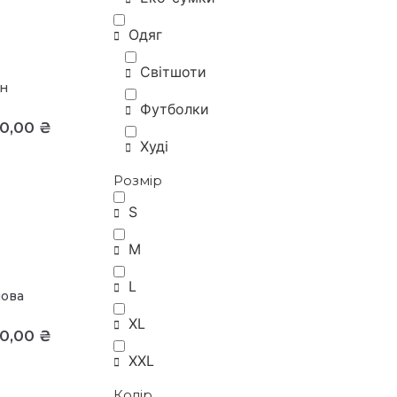
Одяг
Світшоти
н
Футболки
00,00
₴
Худі
Розмір
S
M
L
мова
XL
00,00
₴
XXL
Колір