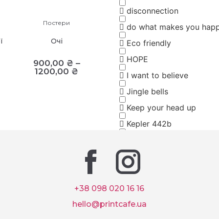
disconnection
Постери
do what makes you hap
ї
Очі
Eco friendly
HOPE
900,00
₴
–
1200,00
₴
I want to believe
Jingle bells
Keep your head up
Kepler 442b
look mom I can fly
loyal giant
Mountains
NEW ERA
+38 098 020 16 16
hello@printcafe.ua
Palko