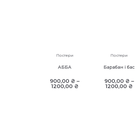
Постери
Постери
АББА
Барабан і бас
900,00
₴
–
900,00
₴
–
1200,00
₴
1200,00
₴