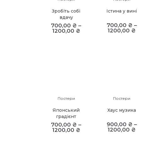
Зробіть собі
Істина у вині
вдачу
700,00
₴
–
700,00
₴
–
1200,00
₴
1200,00
₴
Постери
Постери
Японський
Хаус музика
градієнт
900,00
₴
–
700,00
₴
–
1200,00
₴
1200,00
₴