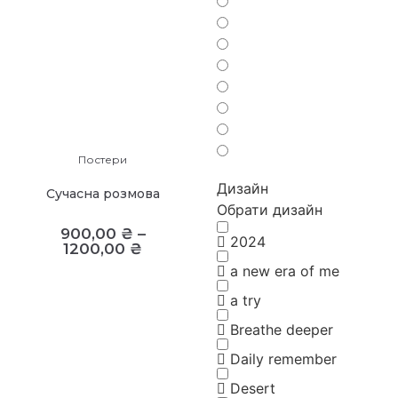
Постери
Дизайн
Сучасна розмова
Обрати дизайн
900,00
₴
–
2024
1200,00
₴
a new era of me
a try
Breathe deeper
Daily remember
Desert