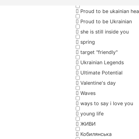
pease and quiet
Proud to be ukainian hea
Proud to be Ukrainian
she is still inside you
spring
target "friendly"
Ukrainian Legends
Ultimate Potential
Valentine's day
Waves
ways to say i love you
young life
ЖИВИ
Кобилянська