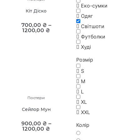
Еко-сумки
Кіт Діско
Одяг
700,00
₴
–
Світшоти
1200,00
₴
Футболки
Худі
Розмір
S
M
L
Постери
XL
Сейлор Мун
XXL
900,00
₴
–
Колір
1200,00
₴