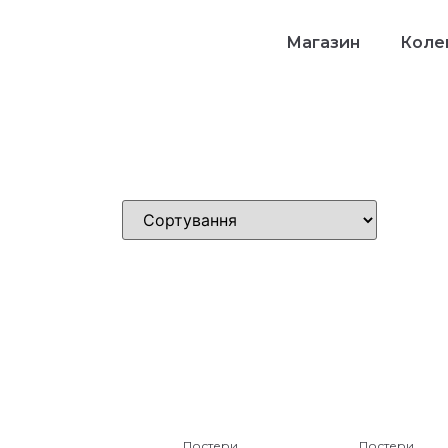
Магазин
Колек
Постери
Постери