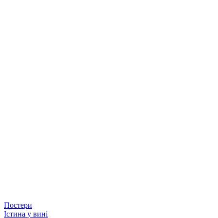
Постери
Істина у вині