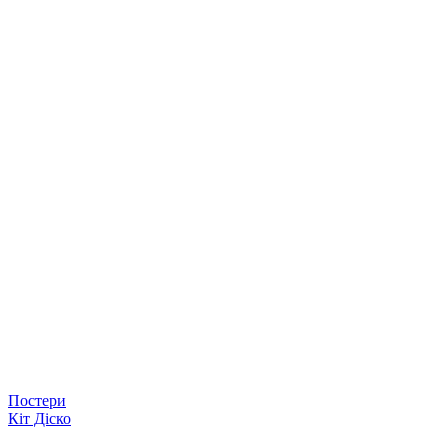
Постери
Кіт Діско