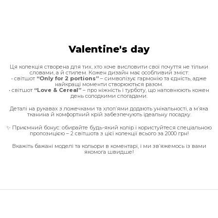
Valentine's day
Ця колекція створена для тих, хто хоче висловити свої почуття не тільки
словами, а й стилем. Кожен дизайн має особливий зміст:
• світшот
“Only for 2 portions”
– символізує гармонію та єдність, адже
найкращі моменти створюються разом.
• світшот
“Love & Cereal”
– про ніжність і турботу, що наповнюють кожен
день солодкими спогадами.
Деталі на рукавах з ложечками та хлоп’ями додають унікальності, а м’яка
тканина й комфортний крій забезпечують ідеальну посадку.
✨ Приємний бонус: обирайте будь-який колір і користуйтеся спеціальною
пропозицією – 2 світшота з цієї колекції всього за 2000 грн!
Вкажіть бажані моделі та кольори в коментарі, і ми зв’яжемось із вами
якомога швидше!