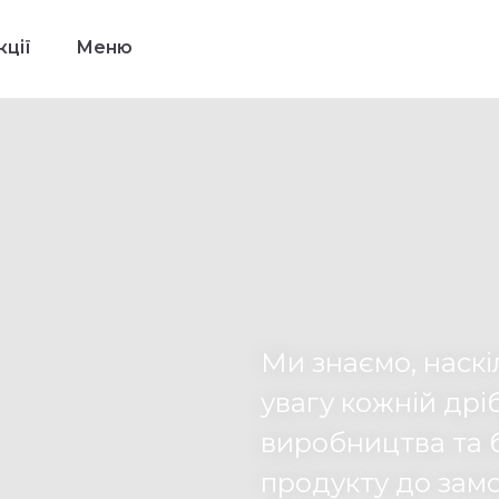
ції
Меню
Ми знаємо, наск
увагу кожній дрі
виробництва та 
продукту до зам