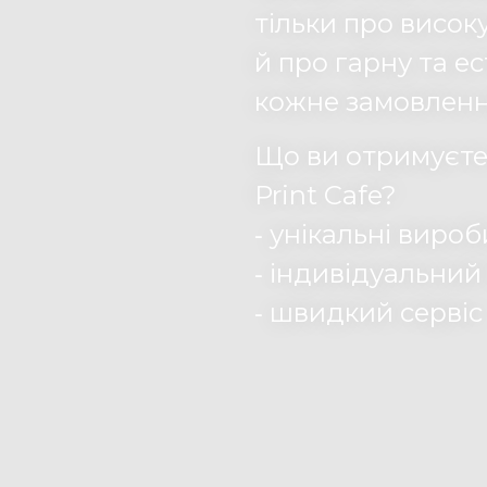
тільки про високу
й про гарну та е
кожне замовленн
Що ви отримуєте
Print Cafe?
⁃ унікальні виро
⁃ індивідуальний 
⁃ швидкий сервіс