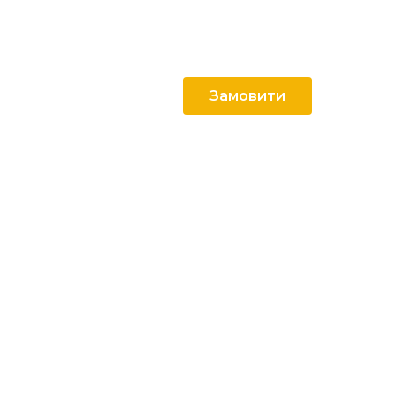
Та кава, що зробить твій 
Замовити